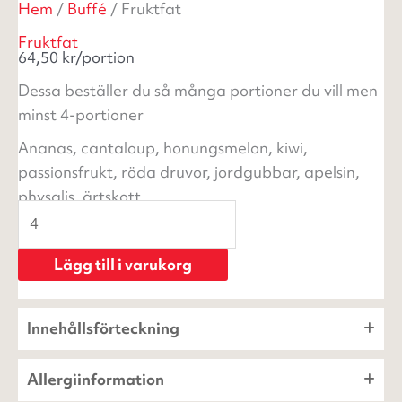
Hem
/
Buffé
/ Fruktfat
Fruktfat
64,50
kr
Dessa beställer du så många portioner du vill men
minst 4-portioner
Ananas, cantaloup, honungsmelon, kiwi,
passionsfrukt, röda druvor, jordgubbar, apelsin,
physalis, ärtskott
Fruktfat
mängd
Lägg till i varukorg
Innehållsförteckning
Allergiinformation