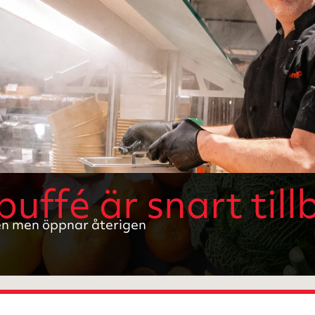
uffé är snart til
n men öppnar återigen