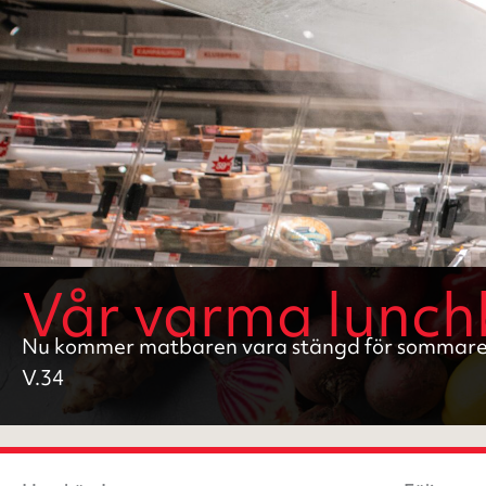
Vår varma lunchb
Nu kommer matbaren vara stängd för sommare
V.34